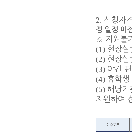
2.
신청자격
정 일정 이
※
지원불
(1)
현장실습
(2)
현장실
(3)
야간 
(4)
휴학생
(5)
해당기
지원하여 
이수구분