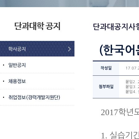
단과대학 공지
단과대공지사
(한국어
학사공지
일반공지
작성일
17.07.
채용정보
붙임2. 
첨부파일
붙임3. 
붙임4.
취업정보(경력개발지원단)
2017
학년
1.
실습기