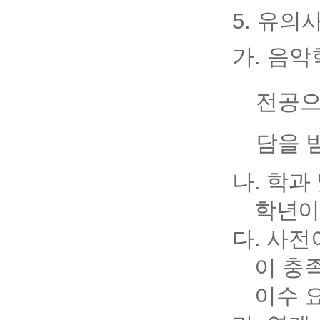
5. 유의
가
.
음악
전공으
담을 
나
.
학과 
학년이
다
.
사전
이 충
이수 