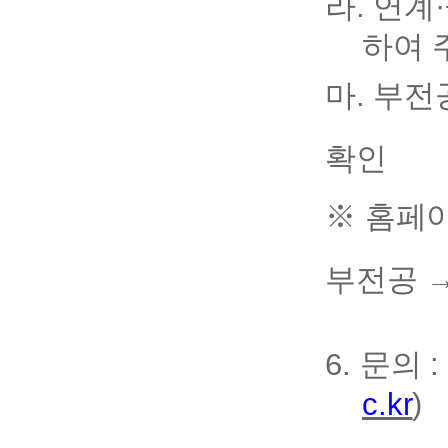
라
.
연계
·
하여 
마
.
부전
확인
※
홈페이
부전공 
6.
문의
c.kr
)