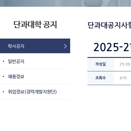
단과대학 공지
단과대공지사
2025-
학사공지
일반공지
작성일
25.09
채용정보
조회수
970
취업정보(경력개발지원단)