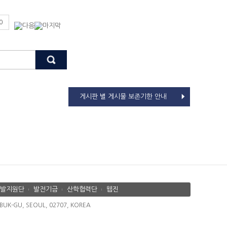
0
게시판 별 게시물 보존기한 안내
발지원단
발전기금
산학협력단
웹진
K-GU, SEOUL, 02707, KOREA