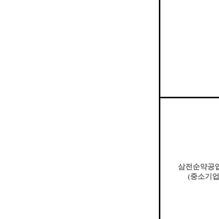
삼전순약공
(
중소기