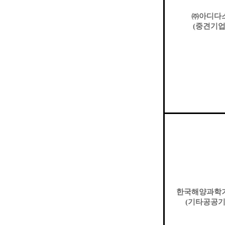
㈜
아디다
(
중견기
한국해양과학
(
기타공공