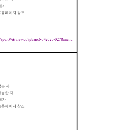
제자
용홈페이지 참조
ort/sportWrt/view.do?pbancNo=2025-027&menu
않는 자
가능한 자
제자
용홈페이지 참조