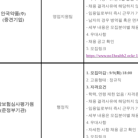
-
채용 결격사유에 해당하지 
-
임용일로부터 즉시 근무가 
안국약품
(
주
)
영업지원팀
(
중견기업
)
-
남자의 경우 병역필 혹은 면
-
세부 내용은 모집분야별 채
4.
우대사항
-
채용 공고 확인
5.
모집링크
https://www.no1health2.or.kr:1
1.
모집마감
: 9/9(
화
) 18:00
2.
고용형태
:
정규직
3.
자격요건
-
학력
,
연령 제한 없음
/
자격증
-
채용 결격사유에 해당하지 
강보험심사평가원
행정직
-
임용일로부터 즉시 근무가 
(
준정부기관
)
-
세부 내용은 모집분야별 채
4.
우대사항
-
자세한 사항 채용 공고 확인
5.
모집링크