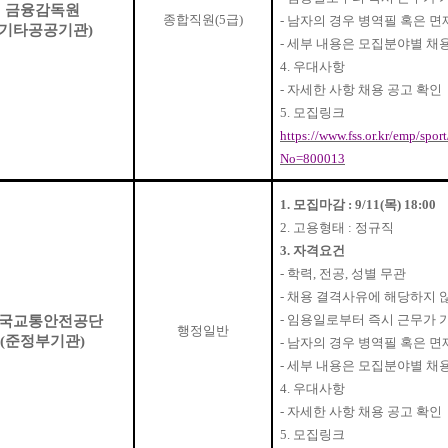
금융감독원
종합직원
(5
급
)
-
남자의 경우 병역필 혹은 면
기타공공기관
)
-
세부 내용은 모집분야별 채
4.
우대사항
-
자세한 사항 채용 공고 확인
5.
모집링크
https://www.fss.or.kr/emp/sp
No=800013
1.
모집마감
: 9/11(
목
) 18:00
2.
고용형태
:
정규직
3.
자격요건
-
학력
,
전공
,
성별 무관
-
채용 결격사유에 해당하지 
-
임용일로부터 즉시 근무가 
국교통안전공단
행정일반
(
준정부기관
)
-
남자의 경우 병역필 혹은 면
-
세부 내용은 모집분야별 채
4.
우대사항
-
자세한 사항 채용 공고 확인
5.
모집링크