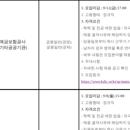
1.
모집마감
: 9/12(
금
) 17:00
2.
고용형태
:
정규직
3.
자격요건
-
학력 및 전공 제한 없음
/
외국
-
채용 결격사유에 해당하지 
-
임용일로부터 즉시 근무가 
예금보험공사
금융일반
(
경영
),
금융일반
(
경제
)
기타공공기관
)
-
남자의 경우 병역필 혹은 면
-
세부 내용은 모집분야별 채
4.
우대사항
-
자세한 사항 채용 공고 확인
5.
모집링크
https://www.kdic.or.kr/sp/main
1.
모집마감
: 9/8(
월
) 15:00
2.
고용형태
:
정규직
3.
자격요건
-
학력 및 전공 제한 없음
/
외국
-
채용 결격사유에 해당하지 
-
임용일로부터 즉시 근무가 