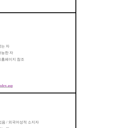
않는 자
가능한 자
용홈페이지 참조
index.asp
 없음
/
외국어성적 소지자