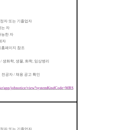
정자 또는 기졸업자
않는 자
가능한 자
제자
용홈페이지 참조
자
/
생화학
,
생물
,
화학
,
임상병리
 전공자
/
채용 공고 확인
.co.kr/app/jobnotice/view?systemKindCode=MRS
정자 또는 기졸업자