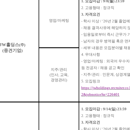
1.
모집마감
: 9/8(
월
) 23:59
2.
고용형태
:
정규직
3.
자격요건
영업
/
마케팅
-
학사 이상
/ ‘26
년
2
월 졸업예
-
채용 결격사유에 해당하지 
-
임용일로부터 즉시 근무가 
-
남자의 경우 병역필 혹은 면
JW
홀딩스
(
주
)
-
세부 내용은 모집분야별 채
(
중견기업
)
4.
우대사항
-
영업
/
마케팅
:
외국어 우수
등 전공자
/
채용 공고 확인
지주
/
관리
-
지주
/
관리
:
인문계
,
상경계열
(
인사
,
교육
,
경영관리
)
5.
모집링크
https://jwholdings.recruiter
2&jobnoticeSn=226401
1.
모집마감
: 9/14(
일
) 23:59
2.
고용형태
:
정규직
3.
자격요건
-
학사 이상
/ ‘26
년
2
월 졸업예