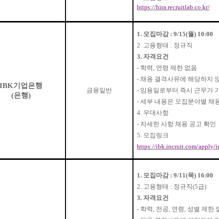
https://hira.recruitlab.co.kr/
1.
모집마감
: 9/15(
월
) 10:00
2.
고용형태
:
정규직
3.
자격요건
-
학력
,
연령 제한 없음
-
채용 결격사유에 해당하지 
IBK
기업은행
금융일반
-
임용일로부터 즉시 근무가 
(
은행
)
-
세부 내용은 모집분야별 채
4.
우대사항
-
자세한 사항 채용 공고 확인
5.
모집링크
https://ibk.incruit.com/apply/
1.
모집마감
: 9/11(
목
) 16:00
2.
고용형태
:
정규직
(5
급
)
3.
자격요건
-
학력
,
전공
,
연령
,
성별 제한