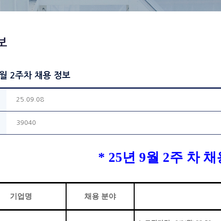
보
9월 2주차 채용 정보
25.09.08
39040
* 25
년
9
월
2
주 차 
기업명
채용 분야