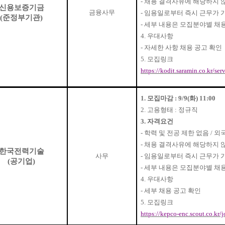
-
채용 결격사유에 해당하지 
신용보증기금
금융사무
-
임용일로부터 즉시 근무가 
(
준정부기관
)
-
세부 내용은 모집분야별 채
4.
우대사항
-
자세한 사항 채용 공고 확인
5.
모집링크
https://kodit.saramin.co.kr/se
1.
모집마감
: 9/9(
화
) 11:00
2.
고용형태
:
정규직
3.
자격요건
-
학력 및 전공 제한 없음
/
외국
-
채용 결격사유에 해당하지 
한국전력기술
사무
-
임용일로부터 즉시 근무가 
(
공기업
)
-
세부 내용은 모집분야별 채
4.
우대사항
-
세부 채용 공고 확인
5.
모집링크
https://kepco-enc.scout.co.kr