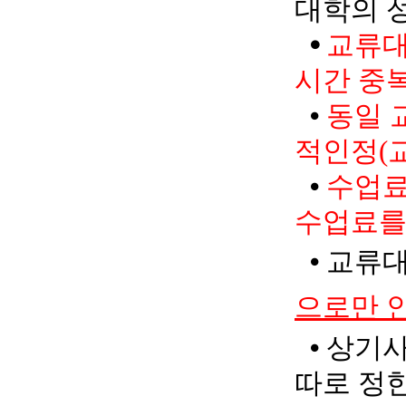
대학의 
⦁
교류대
시간 중
⦁
동일 
적인정(
⦁
수업료
수업료를
⦁
교류대
으로만 
⦁
상기사
따로 정한