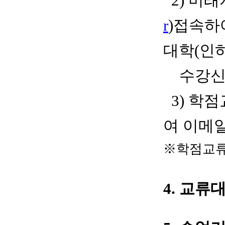
2)
미래
r
)
접속하
대학(인
수강신
3) 학점
여
이메
※
학점교류
4.
교류대