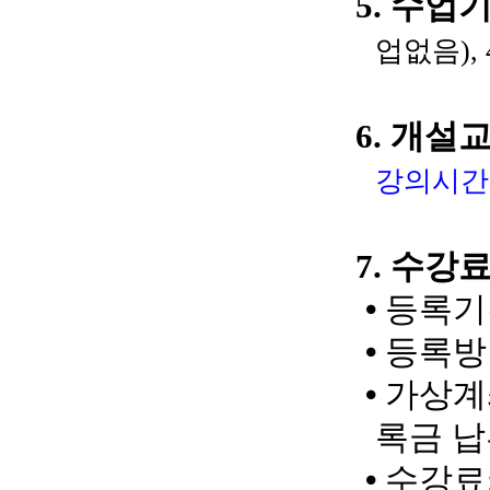
5. 수업
업없음),
6. 개설
강의시간
7. 수강
⦁ 등
록기간:
⦁ 등록
⦁ 가상
록금 
⦁ 수강료