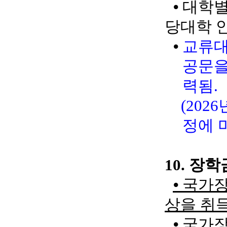
⦁
대학별
당대학 
⦁
교류대
공문을
력됨
.
(2026
정에 
10.
장학
⦁
국가장
상을 취
⦁
국가장