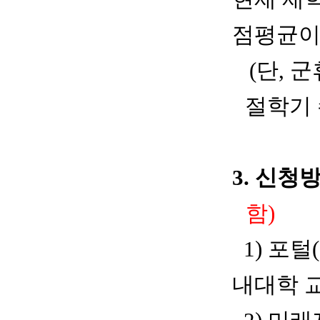
점평균
(
단
,
군
절학기 
3.
신청
함)
1)
포털
내대학 