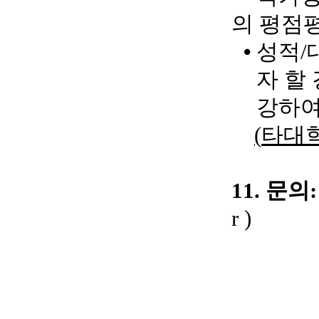
의 평점
⦁
성적
/
자 할
강하여
(
타대학
11.
문의:
r
)