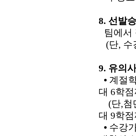
8.
선발승
팀에서
(
단
,
수
9.
유의
⦁
계절학
대
6
학점
(
단
,
대
9
학점
⦁
수강가