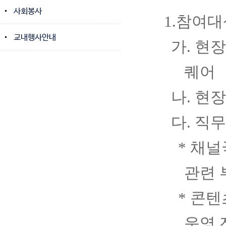
사회봉사
1.
참여대
교내행사안내
가
.
현
퀘어
나
.
현
다
.
직무
*
채널
관련 
*
콘텐
운영 