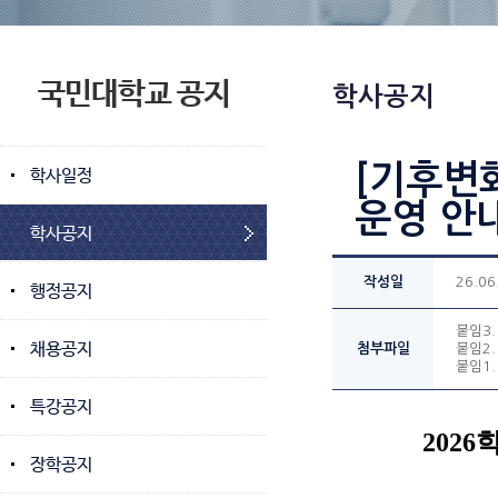
국민대학교 공지
학사공지
[기후변
학사일정
운영 안
학사공지
작성일
26.06
행정공지
붙임3.
채용공지
첨부파일
붙임2.
붙임1.
특강공지
2026
장학공지