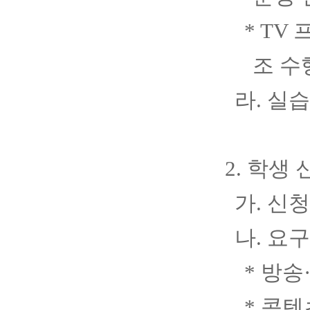
* TV
조 수
라
.
실
2.
학생 
가
.
신
나
.
요구
*
방송
*
콘텐