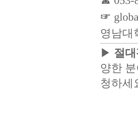
☎ 053-
☞
globa
영남대
▶
절대
양한 분
청하세