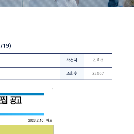
19)
작성자
김효선
조회수
32867