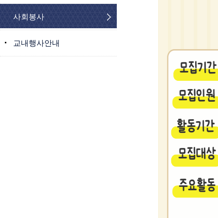
사회봉사
교내행사안내