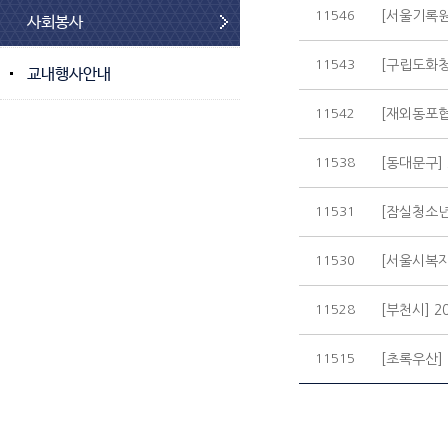
11546
[서울기록원
사회봉사
11543
[구립도화청
교내행사안내
11542
[재외동포협력
11538
[동대문구]
11531
[잠실청소년센
11530
[서울시복지
11528
[부천시] 
11515
[초록우산]