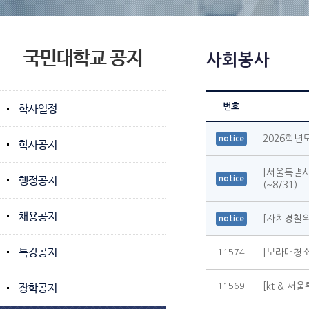
국민대학교 공지
사회봉사
번호
학사일정
2026학년도
notice
학사공지
[서울특별
행정공지
notice
(~8/31)
채용공지
[자치경찰위
notice
특강공지
11574
[보라매청소년
11569
[kt & 서
장학공지