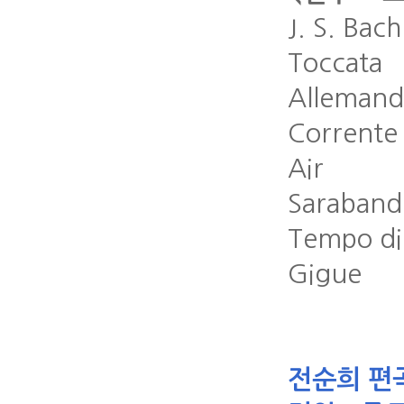
J. S. Bac
Toccata
Allemand
Corrente
Air
Saraband
Tempo di
Gigue
전순희 편