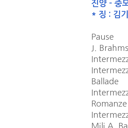
진양 - 중
* 징 : 김
Pause
J. Brahm
Intermez
Intermez
Ballade
Intermez
Romanze
Intermez
Mili A. B