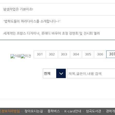
밤샘작업은 기본이죠!
'법학도들의 파라다이스를 소개합니다~!'
세계적인 프랑스 디자이너, 루에디 바우어 초청 강연회 및 전시회 열려
301
302
303
304
305
306
30
인정보처리방침
찾아오시는길
통학버스
K-card안내
성곡도서관
경력개