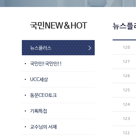
국민NEW&HOT
뉴스플
뉴스플러스
128
127
국민인!국민인!!
126
UCC세상
125
동문CEO토크
124
기획특집
123
교수님의 서재
122