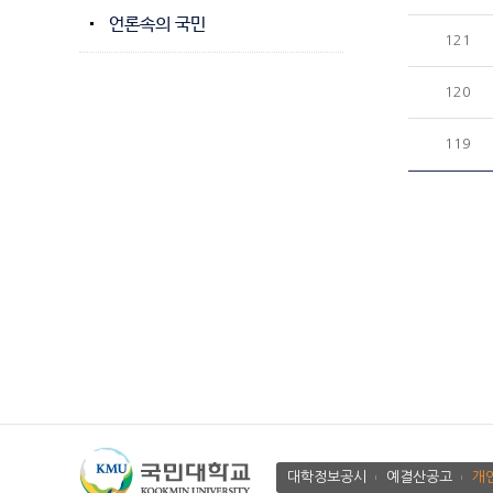
언론속의 국민
121
120
119
대학정보공시
예결산공고
개