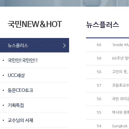
국민NEW&HOT
뉴스플러스
뉴스플러스
60
'Inside 
59
60주년 
국민인!국민인!!
58
고인의 뜻
UCC세상
57
조원호교수
동문CEO토크
56
국민 라이
기획특집
55
역사와 문
교수님의 서재
54
Sungkok