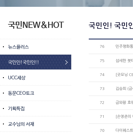
국민NEW&HOT
국민인! 국민인
뉴스플러스
76
민주평화통
75
섬세한 붓터
국민인!국민인!!
74
[굿모닝 C
UCC세상
73
김승희 (
동문CEO토크
72
금와왕 호위
기획특집
71
[손영준의 
교수님의 서재
70
다이퀘스트 