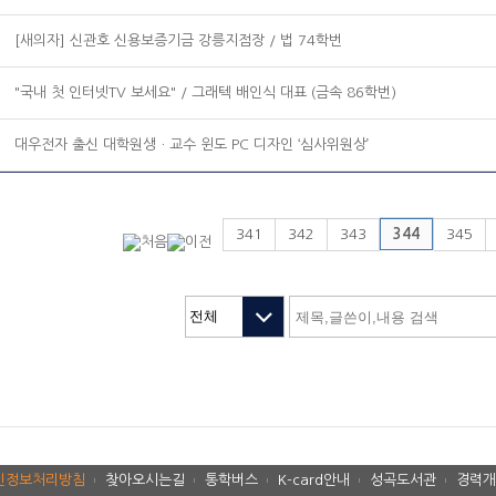
[새의자] 신관호 신용보증기금 강릉지점장 / 법 74학번
"국내 첫 인터넷TV 보세요" / 그래텍 배인식 대표 (금속 86학번)
대우전자 출신 대학원생ㆍ교수 윈도 PC 디자인 ‘심사위원상’
341
342
343
344
345
인정보처리방침
찾아오시는길
통학버스
K-card안내
성곡도서관
경력개