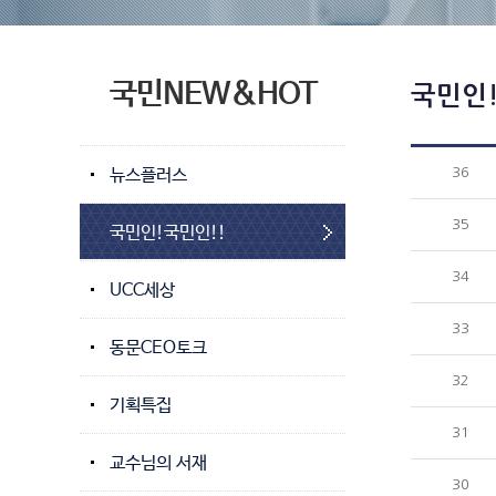
국민NEW&HOT
국민인!
뉴스플러스
36
35
국민인!국민인!!
34
UCC세상
33
동문CEO토크
32
기획특집
31
교수님의 서재
30