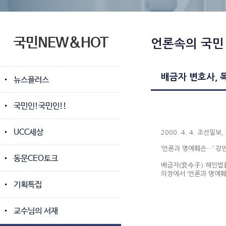
국민NEW&HOT
언론속의 국민
배금자 변호사, 
뉴스플러스
국민인!국민인!!
UCC세상
2000. 4. 4. 조선
‘언론과 명예훼손…’ 강
동문CEO토크
배금자(裵今子) 해인법
의장에서 ‘언론과 명예훼
기획특집
교수님의 서재