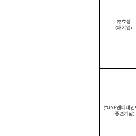
㈜
효성
(
대기업
)
㈜
JYP
엔터테인
(
중견기업
)