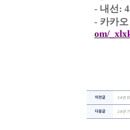
-
내선
: 
-
카카오
om/_xlx
이전글
24년 
다음글
24년 7