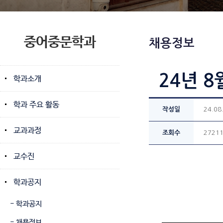
중어중문학과
채용정보
24년 8
학과소개
학과 주요 활동
작성일
24.08
교과과정
조회수
2721
교수진
학과공지
- 학과공지
- 채용정보