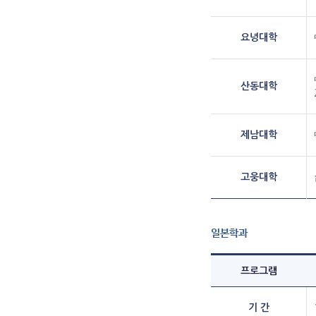
요녕대학
산동대학
제남대학
고웅대학
일본학과
프로그램
기 간