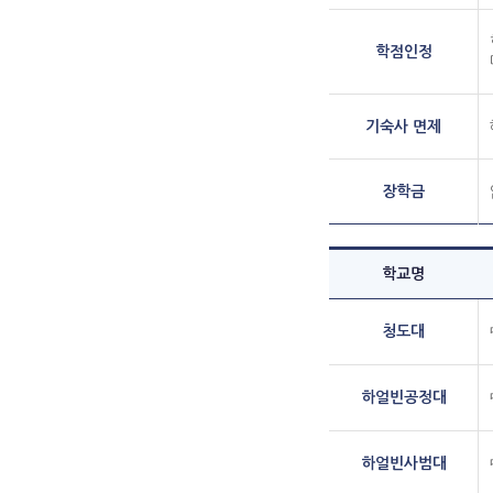
학점인정
기숙사 면제
장학금
학교명
청도대
하얼빈공정대
하얼빈사범대