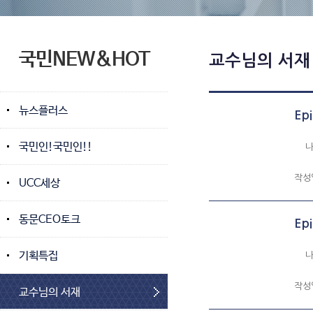
국민NEW&HOT
교수님의 서재
뉴스플러스
Ep
국민인!국민인!!
나에
작성
UCC세상
동문CEO토크
Ep
기획특집
나에
작성
교수님의 서재