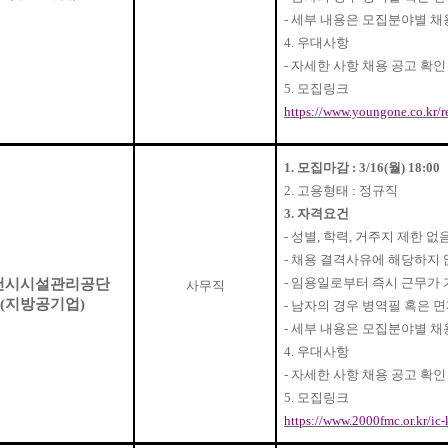
-
세부 내용은 모집분야별 채
4.
우대사항
-
자세한 사항 채용 공고 확
5.
모집링크
https://www.youngone.co.kr/r
1.
모집마감
: 3/16(
월
) 18:00
2.
고용형태
:
정규직
3.
자격요건
-
성별
,
학력
,
거주지 제한 없
-
채용 결격사유에 해당하지 
-
임용일로부터 즉시 근무가 
천시시설관리공단
사무직
(
지방공기업
)
-
남자의 경우 병역필 혹은 
-
세부 내용은 모집분야별 채
4.
우대사항
-
자세한 사항 채용 공고 확인
5.
모집링크
https://www.2000fmc.or.kr/ic-