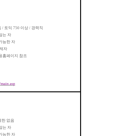
음
/
토익
750
이상
/
경력직
않는 자
가능한 자
면제자
용홈페이지 참조
/main.asp
제한 없음
않는 자
가능한 자