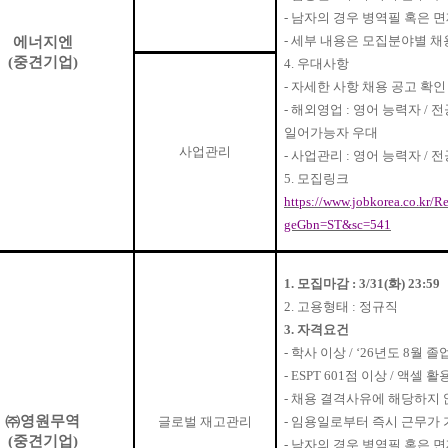
-
남자의 경우 병역필 혹은 
-
세부 내용은 모집분야별 채
에너지엔
(
중견기업
)
4.
우대사항
-
자세한 사항 채용 공고 확인
-
해외영업
:
영어 능력자
/
전
일어가능자 우대
사업관리
-
사업관리
:
영어 능력자
/
전
5.
모집링크
https://www.jobkorea.co.kr
geGbn=ST&sc=541
1.
모집마감
: 3/31(
화
) 23:59
2.
고용형태
:
정규직
3.
자격요건
-
학사 이상
/ ‘26
년도
8
월 졸
- ESPT 601
점 이상
/
액셀 활
-
채용 결격사유에 해당하지 
㈜
영원무역
글로벌 재고관리
-
임용일로부터 즉시 근무가 
(
중견기업
)
-
남자의 경우 병역필 혹은 