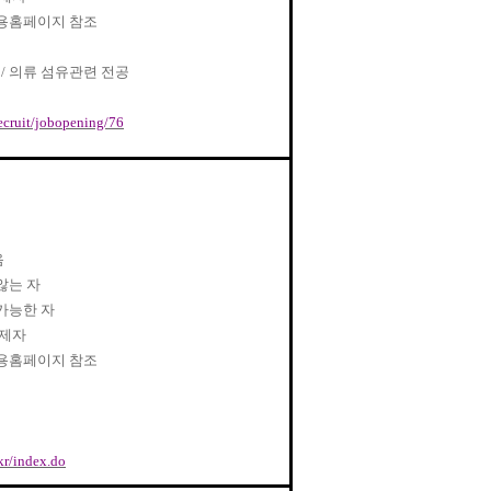
용홈페이지 참조
인
/
의류 섬유관련 전공
ecruit/jobopening/76
음
않는 자
가능한 자
면제자
용홈페이지 참조
kr/index.do