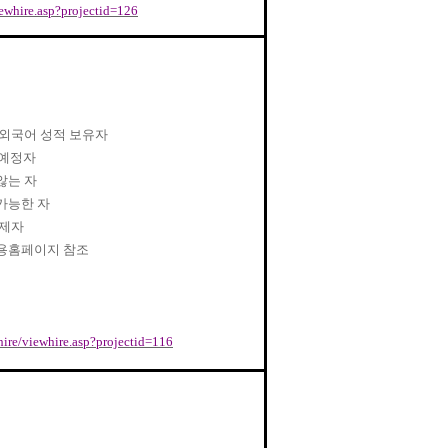
viewhire.asp?projectid=126
외국어 성적 보유자
업예정자
않는 자
가능한 자
면제자
용홈페이지 참조
hire/viewhire.asp?projectid=116