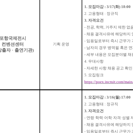
1.
모집마감
: 3/17(
화
) 18:00
2.
고용형태
:
정규직
3.
자격요건
-
전공
,
학력
,
거주지 제한 없
-
채용 결격사유에 해당하지 
포항국제전시
-
임용일로부터 즉시 근무가 
컨벤션센터
기획 운영
-
남자의 경우 병역필 혹은 
방출자
·
출연기관
)
-
세부 내용은 모집분야별 채
4.
우대사항
-
자세한 사항 채용 공고 확인
5.
모집링크
https://poex.incruit.com/main
1.
모집마감
: 3/16(
월
) 17:00
2.
고용형태
:
정규직
3.
자격요건
-
연령
·
학력
·
어학
·
자격
·
성별 
-
채용 결격사유에 해당하지 
-
임용일로부터 즉시 근무가 