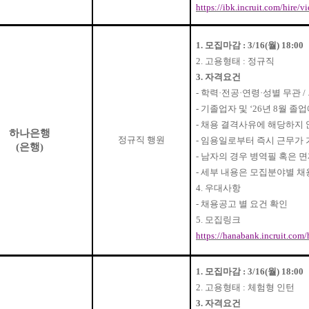
https://ibk.incruit.com/hire/
1.
모집마감
: 3/16(
월
) 18:00
2.
고용형태
:
정규직
3.
자격요건
-
학력
·
전공
·
연령
·
성별 무관
/
-
기졸업자 및
‘26
년
8
월 졸
-
채용 결격사유에 해당하지 
하나은행
정규직 행원
-
임용일로부터 즉시 근무가 
(
은행
)
-
남자의 경우 병역필 혹은 
-
세부 내용은 모집분야별 채
4.
우대사항
-
채용공고 별 요건 확인
5.
모집링크
https://hanabank.incruit.com/
1.
모집마감
: 3/16(
월
) 18:00
2.
고용형태
:
체험형 인턴
3.
자격요건