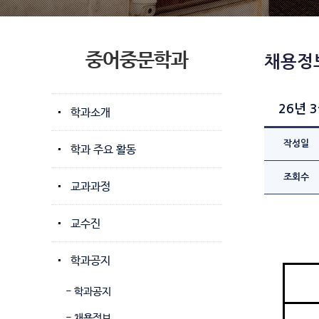
중어중문학과
채용정
26년 
학과소개
작성일
학과 주요 활동
조회수
교과과정
교수진
학과공지
- 학과공지
- 채용정보