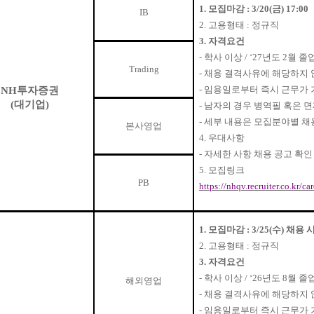
1.
모집마감
: 3/20(
금
) 17:00
IB
2.
고용형태
:
정규직
3.
자격요건
-
학사 이상
/ ‘27
년도
2
월 졸
Trading
-
채용 결격사유에 해당하지 
-
임용일로부터 즉시 근무가 
NH
투자증권
(
대기업
)
-
남자의 경우 병역필 혹은 
-
세부 내용은 모집분야별 채
본사영업
4.
우대사항
-
자세한 사항 채용 공고 확인
5.
모집링크
PB
https://nhqv.recruiter.co.kr/c
1.
모집마감
: 3/25(
수
)
채용 
2.
고용형태
:
정규직
3.
자격요건
-
학사 이상
/ ‘26
년도
8
월 졸
해외영업
-
채용 결격사유에 해당하지 
-
임용일로부터 즉시 근무가 