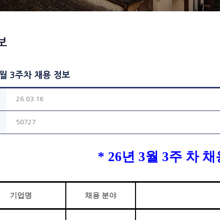
보
3월 3주차 채용 정보
26.03.16
50727
* 26
년
3
월
3
주 차 
기업명
채용 분야