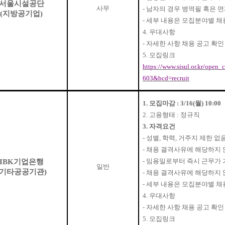
서울시설공단
사무
-
남자의 경우 병역필 혹은 
(
지방공기업
)
-
세부 내용은 모집분야별 채
4.
우대사항
-
자세한 사항 채용 공고 확인
5.
모집링크
https://www.sisul.or.kr/ope
603&bcd=recruit
1.
모집마감
: 3/16(
월
) 10:00
2.
고용형태
:
정규직
3.
자격요건
-
성별
,
학력
,
거주지 제한 없
-
채용 결격사유에 해당하지 
-
임용일로부터 즉시 근무가 
IBK
기업은행
일반
기타공공기관
)
-
채용 결격사유에 해당하지 
-
세부 내용은 모집분야별 채
4.
우대사항
-
자세한 사항 채용 공고 확인
5.
모집링크