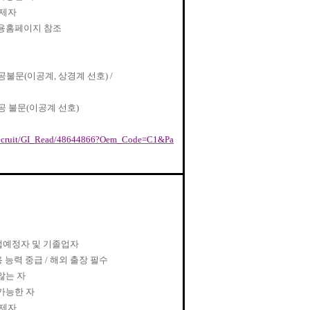
면제자
용홈페이지 참조
공불문
(
이공계
,
상경계 선호
) /
공 불문
(
이공계 선호
)
/Recruit/GI_Read/48644866?Oem_Code=C1&Pa
업예정자 및 기졸업자
용 능력 중급
/
해외 출장 필수
않는 자
가능한 자
면제자