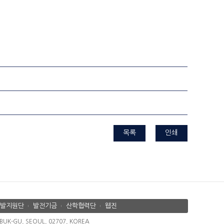
목록
인쇄
발지원단
발전기금
산학협력단
웹진
K-GU, SEOUL, 02707, KOREA