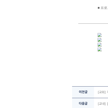
■ 프
이전글
[교외]
다음글
[교내]