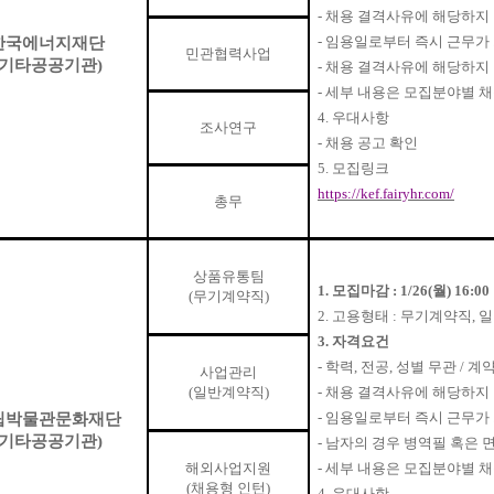
-
채용 결격사유에 해당하지 
-
임용일로부터 즉시 근무가 
한국에너지재단
민관협력사업
기타공공기관
)
-
채용 결격사유에 해당하지 
-
세부 내용은 모집분야별 
4.
우대사항
조사연구
-
채용 공고 확인
5.
모집링크
https://kef.fairyhr.com/
총무
상품유통팀
1.
모집마감
: 1/26(
월
) 16:00
(
무기계약직
)
2.
고용형태
:
무기계약직
,
일
3.
자격요건
-
학력
,
전공
,
성별 무관
/
계약
사업관리
(
일반계약직
)
-
채용 결격사유에 해당하지 
-
임용일로부터 즉시 근무가 
립박물관문화재단
기타공공기관
)
-
남자의 경우 병역필 혹은 
해외사업지원
-
세부 내용은 모집분야별 
(
채용형 인턴
)
4.
우대사항