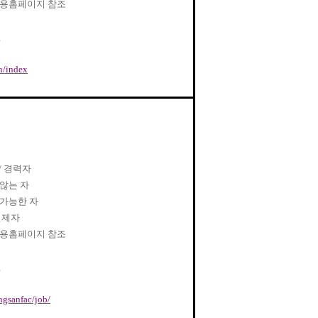
채용홈페이지 참조
인
in/index
/
경력자
않는 자
가능한 자
면제자
채용홈페이지 참조
인
ongsanfac/job/