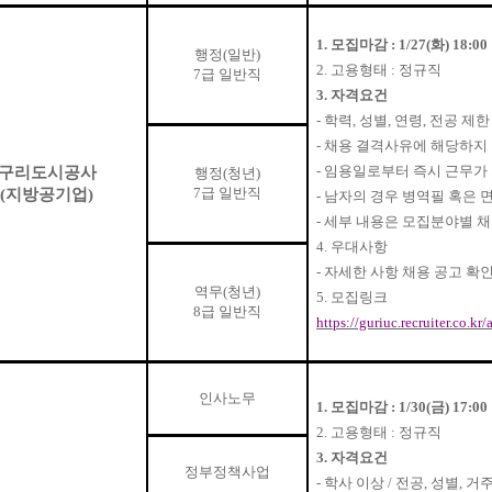
1.
모집마감
: 1/27(
화
) 18:00
행정
(
일반
)
2.
고용형태
:
정규직
7
급 일반직
3.
자격요건
-
학력
,
성별
,
연령
,
전공 제한
-
채용 결격사유에 해당하지 
-
임용일로부터 즉시 근무가 
구리도시공사
행정
(
청년
)
7
급 일반직
(
지방공기업
)
-
남자의 경우 병역필 혹은 
-
세부 내용은 모집분야별 
4.
우대사항
-
자세한 사항 채용 공고 확
역무
(
청년
)
5.
모집링크
8
급 일반직
https://guriuc.recruiter.co.k
인사노무
1.
모집마감
: 1/30(
금
) 17:00
2.
고용형태
:
정규직
3.
자격요건
정부정책사업
-
학사 이상
/
전공
,
성별
,
거주