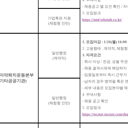
-
채용공고 별 요건 확인
/
자
5.
모집링크
기업특판 지원
https://nmf.jobnlab.co.kr/
(
체험형 인턴
)
1.
모집마감
: 1/26(
월
) 16:00
2.
고용형태
:
계약직
,
체험형
일반행정
3.
자격요건
(
계약직
)
-
학사 이상
/
전공
,
성별 무
-
채용 결격사유에 해당하지 
-
임용일로부터 즉시 근무가 
마약퇴치운동본부
기타공공기관
)
-
남자의 경우 병역필 혹은 
-
세부 내용은 모집분야별 
4.
우대사항
일반행정
-
채용 공고 확인
(
체험형 인턴
)
5.
모집링크
https://recruit.incruit.com/dr