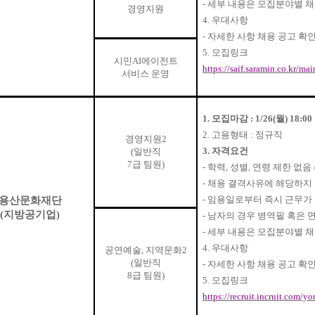
-
세부 내용은 모집분야별 
경영지원
4.
우대사항
-
자세한 사항 채용 공고 확
5.
모집링크
시민
AI
에이전트
https://saif.saramin.co.kr/ma
서비스 운영
1.
모집마감
: 1/26(
월
) 18:00
2.
고용형태
:
정규직
경영지원
2
3.
자격요건
(
일반직
7
급 팀원
)
-
학력
,
성별
,
연령 제한 없음
-
채용 결격사유에 해당하지 
-
임용일로부터 즉시 근무가 
용산문화재단
(
지방공기업
)
-
남자의 경우 병역필 혹은 
-
세부 내용은 모집분야별 
4.
우대사항
공연예술
,
지역문화
2
(
일반직
-
자세한 사항 채용 공고 확
8
급 팀원
)
5.
모집링크
https://recruit.incruit.com/y