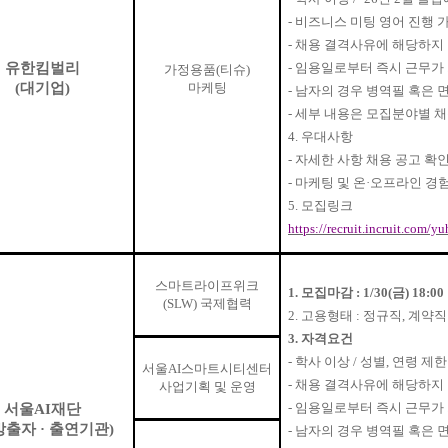
-
비즈니스 미팅 영어 진행 
-
채용 결격사유에 해당하지 
유한킴벌리
-
임용일로부터 즉시 근무가 
가정용품
(
티슈
)
(
대기업
)
마케팅
-
남자의 경우 병역필 혹은 
-
세부 내용은 모집분야별 
4.
우대사항
-
자세한 사항 채용 공고 확
-
마케팅 및 온
·
오프라인 경
5.
모집링크
https://recruit.incruit.com
스마트라이프위크
1.
모집마감
: 1/30(
금
) 18:00
(SLW)
국제협력
2.
고용형태
:
정규직
,
계약직
3.
자격요건
-
학사 이상
/
성별
,
연령 제한
서울
AI
스마트시티센터
-
채용 결격사유에 해당하지 
사업기획 및 운영
-
임용일로부터 즉시 근무가 
서울
AI
재단
방출자
·
출연기관
)
-
남자의 경우 병역필 혹은 