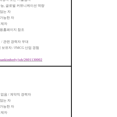
가능
,
글로벌 커뮤니케이션 역량
않는 자
가능한 자
면제자
채용홈페이지 참조
인
/
관련 경력자 우대
험 보유자
/ FMCG
산업 경험
/yuhankimberly/job/2601130002
 없음
/
계약직 경력자
않는 자
가능한 자
면제자