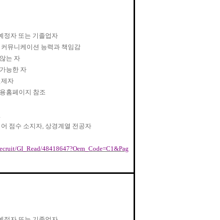
예정자 또는 기졸업자
,
커뮤니케이션 능력과 책임감
않는 자
가능한 자
면제자
채용홈페이지 참조
인
영어 점수 소지자
,
상경계열 전공자
r/Recruit/GI_Read/48418647?Oem_Code=C1&Pag
예정자 또는 기졸업자