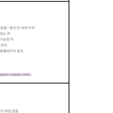
 없음
/
청년 만
34
세 이하
않는 자
가능한 자
면제자
채용홈페이지 참조
인
r/appsite/company/index
지 제한 없음