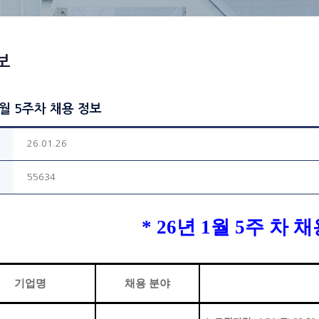
보
1월 5주차 채용 정보
26.01.26
55634
* 26
년
1
월
5
주 차 
기업명
채용 분야