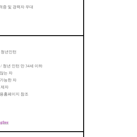
격증 및 경력자 우대
 청년인턴
관
/
청년 인턴 만
34
세 이하
않는 자
가능한 자
면제자
채용홈페이지 참조
ugfree