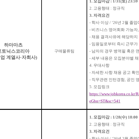
1.
모집마감
: 1/31(
토
) 23:59
2.
고용형태
:
정규직
3.
자격요건
-
학사 이상
/ ‘26
년
2
월 졸업
-
비즈니스 영어회화 가능자
-
채용 결격사유에 해당하지 
-
임용일로부터 즉시 근무가 
하마마츠
포토닉스코리아
구매물류팀
-
남자의 경우 병역필 혹은 
업 계열사
·
자회사
)
-
세부 내용은 모집분야별 
4.
우대사항
-
자세한 사항 채용 공고 확
-
직무관련 인턴경험
,
공인 
5.
모집링크
https://www.jobkorea.co.k
eGbn=ST&sc=541
1.
모집마감
: 1/28(
수
) 18:00
2.
고용형태
:
정규직
3.
자격요건
-
학사 이상
/ ‘26
년
2
월 졸업