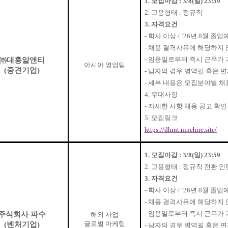
1.
모집마감
: 3/8(
일
) 23:59
2.
고용형태
:
정규직
3.
자격요건
-
학사 이상
/ ‘26
년
8
월 졸업
-
채용 결격사유에 해당하지 
-
임용일로부터 즉시 근무가 
㈜
대흥알앤티
아시아 영업팀
(
중견기업
)
-
남자의 경우 병역필 혹은 
-
세부 내용은 모집분야별 채
4.
우대사항
-
자세한 사항 채용 공고 확
5.
모집링크
https://dhrnt.ninehire.site/
1.
모집마감
: 3/8(
일
) 23:59
2.
고용형태
:
정규직 전환 인
3.
자격요건
-
학사 이상
/ ‘26
년
8
월 졸업
-
채용 결격사유에 해당하지 
-
임용일로부터 즉시 근무가 
주식회사 파수
해외 사업
글로벌 마케팅
(
벤처기업
)
-
남자의 경우 병역필 혹은 