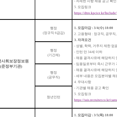
-
자세한 사항 채용 공고 확인
5.
모집링크
https://dtro.kpcice.kr/Include/
1.
모집마감
: 3/4(
수
) 18:00
행정
(
정규직
6
급갑
)
2.
고용형태
:
정규직
,
공무직
3.
자격요건
-
성별
,
학력
,
거주지 제한 없
행정
-
인턴 만
34
세 이하
(
기간제
)
-
채용 결격사유에 해당하지 
국사회보장정보원
-
임용일로부터 즉시 근무가 
(
준정부기관
)
-
채용 결격사유에 해당하지 
행정
-
세부 내용은 모집분야별 채
(
공무직
)
4.
우대사항
-
기관별 채용 공고 확인
5.
모집링크
청년인턴
https://ssis.recruiter.co.kr/car
1.
모집마감
: 3/5(
목
) 18:00