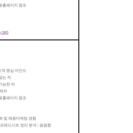
용홈페이지 참조
ly/285
고객 중심 마인드
않는 자
가능한 자
면제자
용홈페이지 참조
HR
및 채용마케팅 경험
프레드시트 정리 분석
/
꼼꼼함