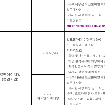
-
세부 내용은 모집분야별 채
4.
우대사항
-
자세한 사항 채용 공고 확인
5.
모집링크
https://recruit.fasoo.com/app
1.
모집마감
: 3/5(
목
) 15:00
2.
고용형태
:
정규직
3.
자격요건
HR
마케팅
(AE)
-
학력 무관
/
커뮤니케이션
,
-
채용 결격사유에 해당하지 
-
임용일로부터 즉시 근무가 
-
남자의 경우 병역필 혹은 
㈜
엔에이치알
-
세부 내용은 모집분야별 채
(
중견기업
)
4.
우대사항
-
자세한 사항 채용 공고 확인
- HR :
오프라인 행사 운영
/ 
미디어
퍼포먼스 마케팅
-
미디어
:
광고 경험
/
액셀
·
스
5.
모집링크