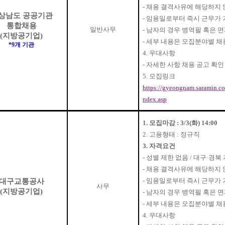
-
채용 결격사유에 해당하지 
상남도 공공기관
-
임용일로부터 즉시 근무가 
통합채용
일반사무
-
남자의 경우 병역필 혹은 
(
지방공기업
)
-
세부 내용은 모집분야별 채
*9
개 기관
4.
우대사항
-
자세한 사항 채용 공고 확인
5.
모집링크
https://gyeongnam.saramin.co
ndex.asp
1.
모집마감
: 3/3(
화
) 14:00
2.
고용형태
:
정규직
3.
자격요건
-
성별 제한 없음
/
대구
·
경북 
-
채용 결격사유에 해당하지 
-
임용일로부터 즉시 근무가 
대구교통공사
사무
(
지방공기업
)
-
남자의 경우 병역필 혹은 
-
세부 내용은 모집분야별 채
4.
우대사항