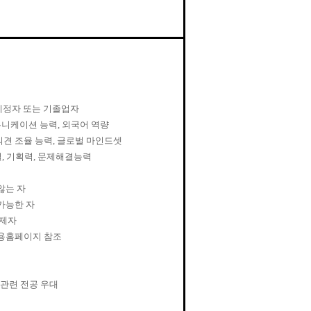
예정자 또는 기졸업자
니케이션 능력
,
외국어 역량
의견 조율 능력
,
글로벌 마인드셋
킬
,
기획력
,
문제해결능력
않는 자
가능한 자
면제자
용홈페이지 참조
 관련 전공 우대