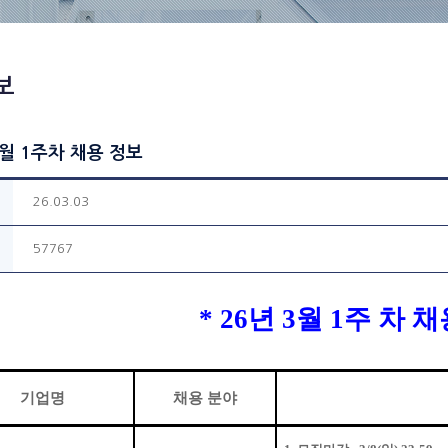
보
3월 1주차 채용 정보
26.03.03
57767
* 26
년
3
월
1
주 차 
기업명
채용 분야