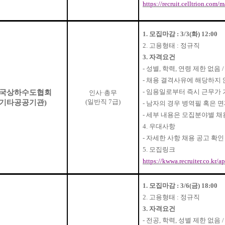
https://recruit.celltrion.com
1.
모집마감
: 3/3(
화
) 12:00
2.
고용형태
:
정규직
3.
자격요건
-
성별
,
학력
,
연령 제한 없음
-
채용 결격사유에 해당하지 
-
임용일로부터 즉시 근무가 
국상하수도협회
인사
·
총무
(
일반직
7
급
)
기타공공기관
)
-
남자의 경우 병역필 혹은 
-
세부 내용은 모집분야별 채
4.
우대사항
-
자세한 사항 채용 공고 확인
5.
모집링크
https://kwwa.recruiter.co.kr/
1.
모집마감
: 3/6(
금
) 18:00
2.
고용형태
:
정규직
3.
자격요건
-
전공
,
학력
,
성별 제한 없음