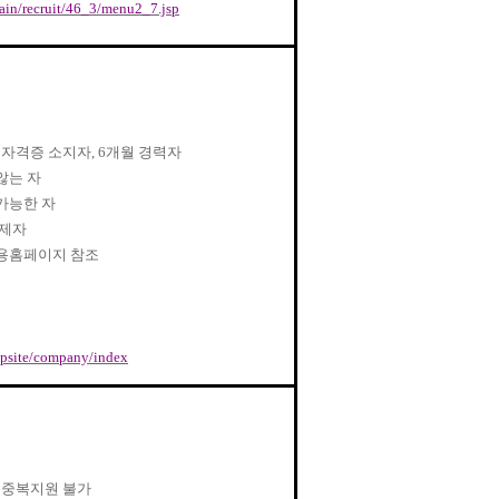
/main/recruit/46_3/menu2_7.jsp
/
자격증 소지자
, 6
개월 경력자
않는 자
가능한 자
면제자
용홈페이지 참조
appsite/company/index
/
중복지원 불가