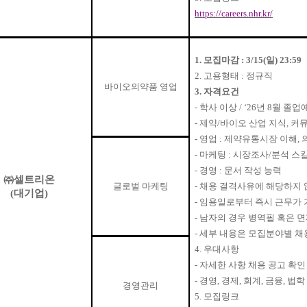
https://careers.nhr.kr/
1.
모집마감
: 3/15(
일
) 23:59
2.
고용형태
:
정규직
바이오의약품 영업
3.
자격요건
-
학사 이상
/ ‘26
년
8
월 졸업
-
제약
/
바이오 산업 지식
,
커뮤
-
영업
:
제약유통시장 이해
,
-
마케팅
:
시장조사
/
분석 스
-
경영
:
문서 작성 능력
㈜
셀트리온
글로벌 마케팅
-
채용 결격사유에 해당하지 
(
대기업
)
-
임용일로부터 즉시 근무가 
-
남자의 경우 병역필 혹은 
-
세부 내용은 모집분야별 채
4.
우대사항
-
자세한 사항 채용 공고 확인
-
경영
,
경제
,
회계
,
금융
,
법학
경영관리
5.
모집링크