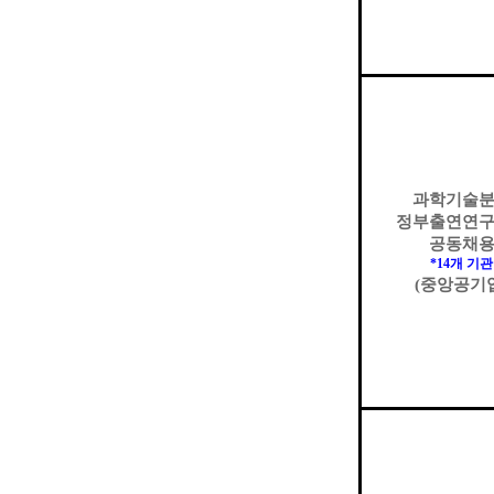
과학기술
정부출연연
공동채
*14
개 기관
(
중앙공기