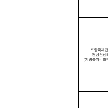
포항국제
컨벤션센
(
지방출자
·
출