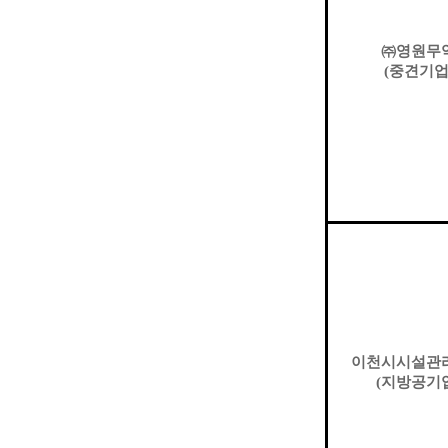
㈜
영원무
(
중견기
이천시시설관
(
지방공기