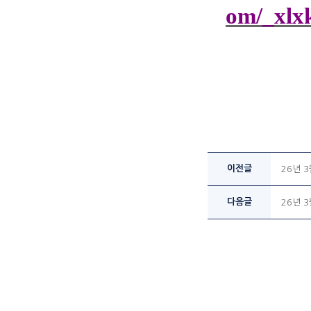
om/_xlx
이전글
26년 
다음글
26년 