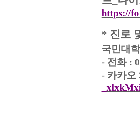
트
_
다이
https://
*
진로 
국민대학
-
전화
: 
-
카카오
_xlxkMx