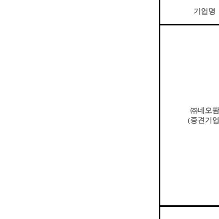
기업명
㈜
네오
(
중견기