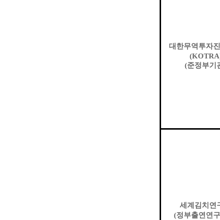
대한무역투자
(KOTRA
(
준정부기
세계김치연
(
정부출연연