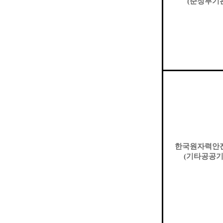
(
준정부기
한국원자력안
(
기타공공