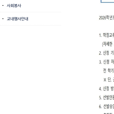
사회봉사
교내행사안내