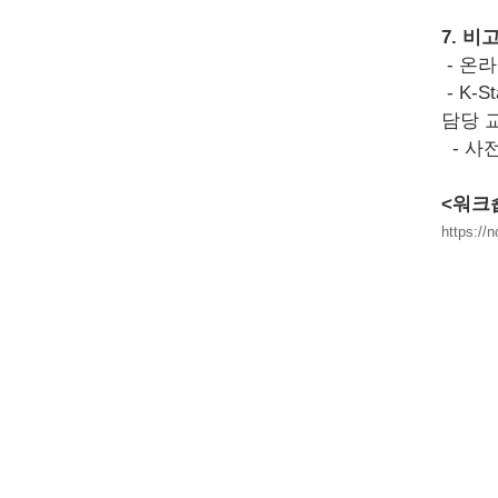
7. 비
- 온
- K-
담당 
- 사
<워크
https://