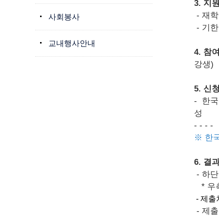
3. 지
- 재학
사회봉사
- 기한
교내행사안내
4. 참
강생)
5. 신
- 한
성
-
-
-
-
※ 한
6. 
- 하
* 우
- 제출
- 제출