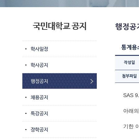
국민대학교 공지
행정공
통계용소
학사일정
작성일
학사공지
첨부파일
행정공지
SAS
채용공지
아래의
특강공지
기한 
장학공지