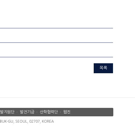
목록
발지원단
발전기금
산학협력단
웹진
K-GU, SEOUL, 02707, KOREA