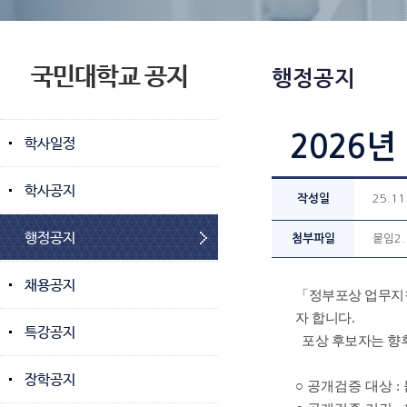
국민대학교 공지
행정공지
2026
학사일정
학사공지
작성일
25.11
행정공지
첨부파일
붙임2.
채용공지
「정부포상 업무지침
자 합니다.
특강공지
포상 후보자는 향후
장학공지
○ 공개검증 대상 :