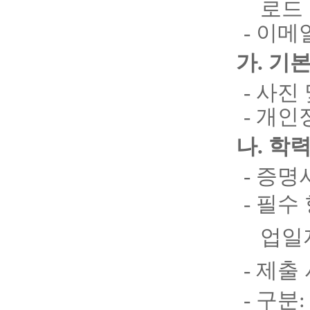
로드
- 이메
가
.
기본
- 사진
- 개인
나
.
학력
- 증
- 필수
업일
- 제출
- 구분
: