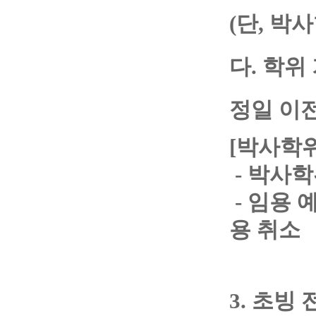
(
단
,
박사
다. 학위
정일 이
[
박사학위
- 박사학
- 임용 
용 취소
3. 초빙