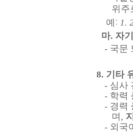
위주
예
1. 
:
마
.
자
- 국문
8. 기타
- 심사
- 학
- 경력
며
,
- 외국