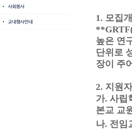
사회봉사
1. 모집
교내행사안내
**GRTF(G
높은 연
단위로 
장이 주
2.
지원
가. 사
본교 교
나. 전임