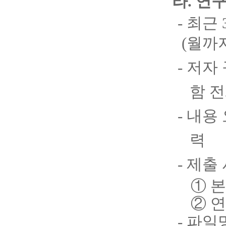
라
.
연구
- 최근
(
월까
- 저자
함 전
- 내용
력
- 제출
①
본
②
연
- 파일