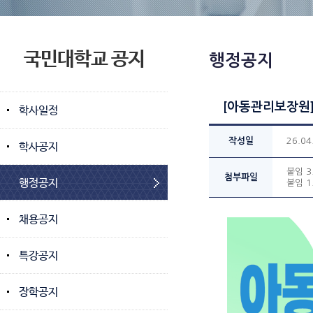
국민대학교 공지
행정공지
[아동관리보장원]
학사일정
작성일
26.04
학사공지
붙임 3
첨부파일
행정공지
붙임 1
채용공지
특강공지
장학공지