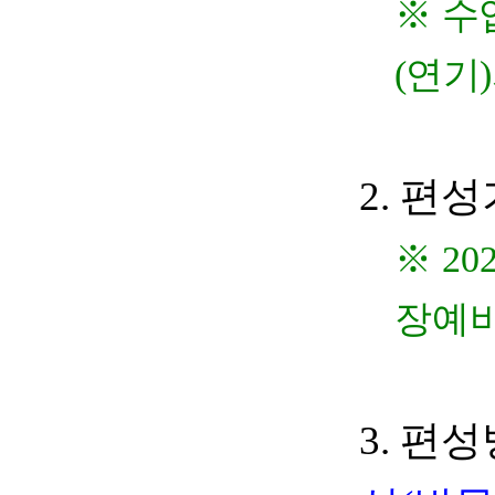
※
수
(
연기
)
2.
편성
※
202
장예
3.
편성