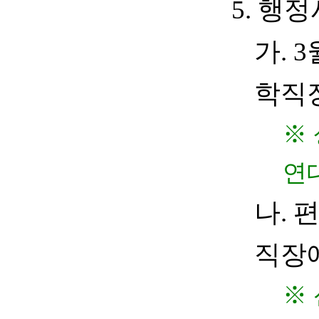
5.
행정
가
. 3
학직
※
연
나
.
편
직장
※