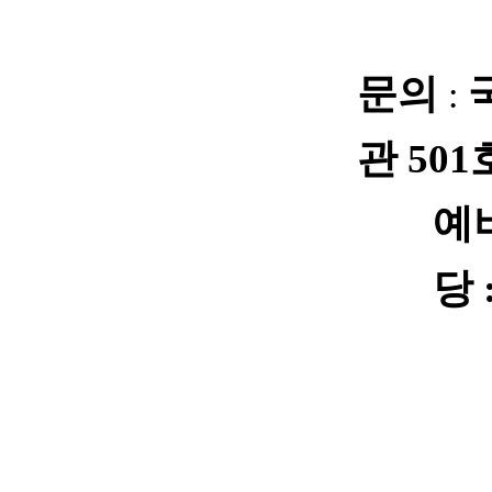
문의
:
관
501
예
당