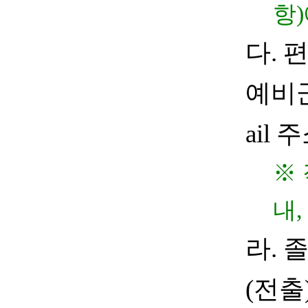
항
)
다
.
편
예비
ail
주
※
내
,
라
.
(
전출