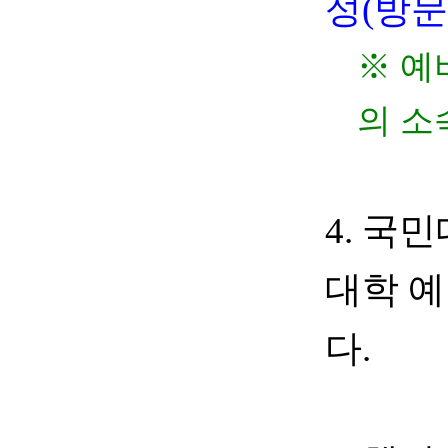
성
(
방문
※
예
의 소
4.
국민
대학 
다
.