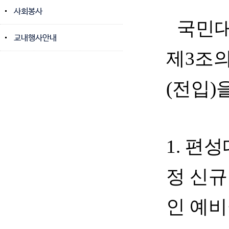
사회봉사
국민
교내행사안내
제
3
조
(
전입
)
1.
편성
정 신규
인 예