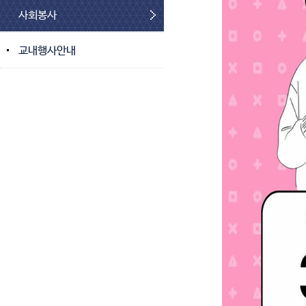
사회봉사
교내행사안내