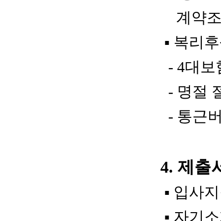
계약조건
▪
복리후
- 4
대보
-
명절 
-
통근버
4.
제출
▪
입사지
▪
자기소