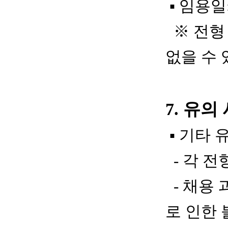
▪
임용일
※
전형
없을 수
7.
유의 
▪
기타 
-
각 전
-
채용 
로 인한