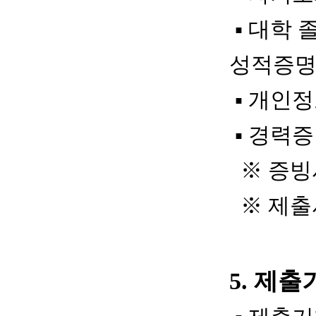
▪
대학 
성적증명
▪
개인정
▪
경력증
※
증빙
※
제출
5.
제출기