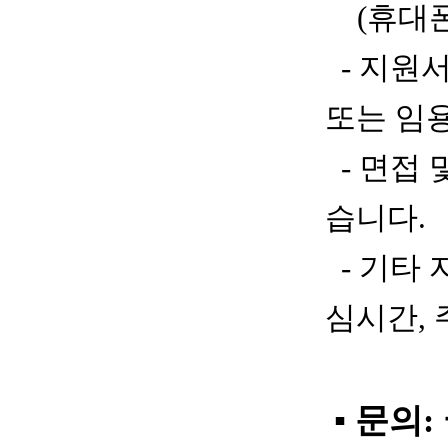
(
휴대
-
지원서
또는 임
-
면접 
습니다
.
-
기타 
심시간
,
▪
문의: