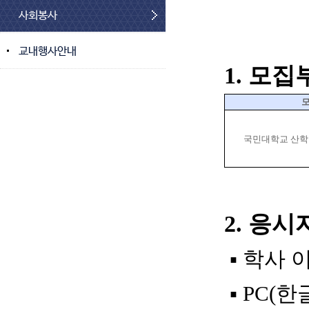
사회봉사
교내행사안내
1.
모집
국민대학교 산
2.
응시
▪
학사 
▪
PC(
한