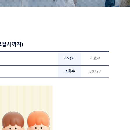
모집시까지)
작성자
김효선
조회수
30797