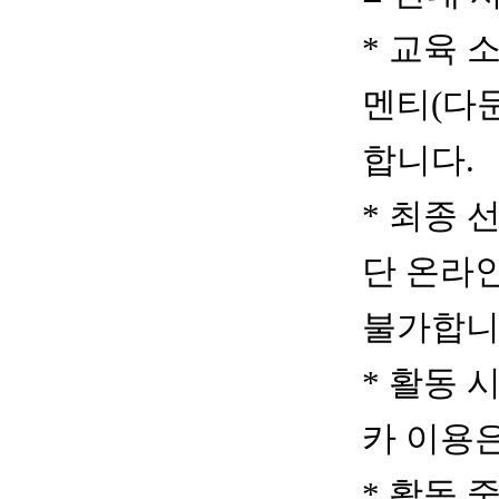
*
교육 
멘티
(
다
합니다.
*
최종 
단 온라
불가합
*
활동 
카 이용
*
활동 