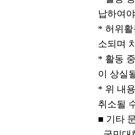
납하여야
*
허위활동
소되며 
*
활동 
이 상실
*
위 내
취소될 
■ 기타
-
국민대