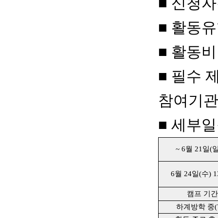
■
신청자
■
활동
■
활동비
■
필수 
참여기관 
■
세부일
~ 6월 21일(
6월 24일(수) 
캠프 기간
하계방학 중(7