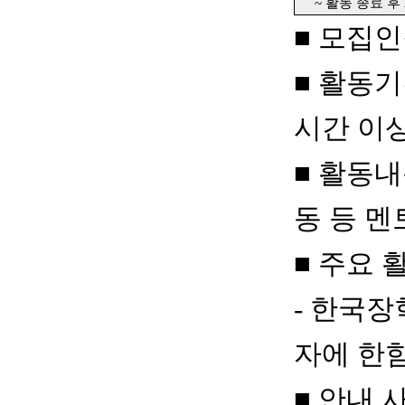
~
활동 종료 후
■
모집
■
활동
시간 이
■
활동
동 등 
■
주요 
-
한국장
자에 한함
■
안내 