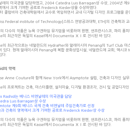
레의 미국관을 담당하였고, 2004 Catedra Luis Barragan상 수상, 200
에서 크게 기여한 공로로 Frederick Kiesler상을 수상하였다.
부터 콜럼비아 건축대학원에서 교수로 역임하면서 교내 디지털 디자인 프로그램을 운
ss Federal institute of Technology[스위스 연방공과대학, ETH]의 건축학
te의 다수의 작품은 뉴욕 구겐하임 뮤지엄을 비롯하여 뮌헨, 샌프란시스코, 파리 퐁피
ote의 최근작은 독일의 Kassel에서 Documenta ⅩⅠ로 전시된 바 있다.
ote의 최근작으로는 네덜란드의 HydraPier와 말레이시아 Penang의 Turf Club 
 있다. 현재 말레이시아 Penang에 복합 문화상업시설, 네덜란드에 교회, 멕시코 M
있다.
shid의 약력
ise Anne Couture와 함께 New York에서 Asymptote 설립, 건축과 디자인 실
ote의 프로젝트는 건축, 마스터플랜, 설치미술, 디지털 환경조각, 전시 및 공업디자인
ani Rashid는 베니스 비엔날레의 미국관을 담당
tedra Luis Barragan상 수상
symtote 제9회 베니스 국제 건축 비엔날레 주임건축가로 선정
술과 건축의 영역에서 크게 기여한 공로로 Frederick Kiesler상 수상
te의 다수의 작품은 뉴욕 구겐하임 뮤지엄을 비롯하여 뮌헨, 샌프란시스코, 파리 퐁피
ote의 최근작은 독일의 Kassel에서 Documenta ⅩⅠ로 전시된 바 있다.