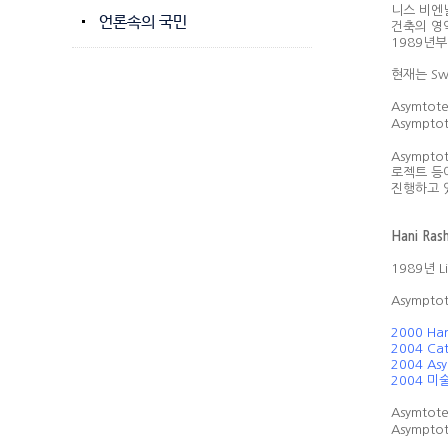
니스 비엔날
언론속의 국민
건축의 영역
1989년
현재는 Swi
Asymto
Asympt
Asympt
로젝트 등이
진행하고 
Hani Ra
1989년 L
Asympt
2000 H
2004 Ca
2004 A
2004 미
Asymto
Asympt