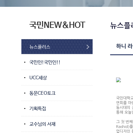
국민NEW&HOT
뉴스플
하니 라
뉴스플러스
국민인!국민인!!
UCC세상
동문CEO토크
국민대학교
연회를 마
동시대의 
기획특집
통해 오늘
그 첫 번
교수님의 서재
Rashid
업디자인 등