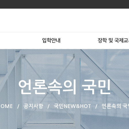
입학안내
장학 및 국제교
언론속의 국민
HOME
/
공지사항
/
국민NEW&HOT
/
언론속의 국