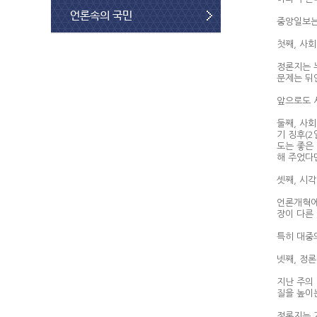
언론속의 국민
중앙일보는
첫째, 사
정론지는 
문제는 뒤
앞으로도 
둘째, 사
기 징후(2
도는 좋은
해 주었다
셋째, 시
언론개혁에 
장이 다른
특히 대중
넷째, 정
지난 주의
질을 높이
정론지는 