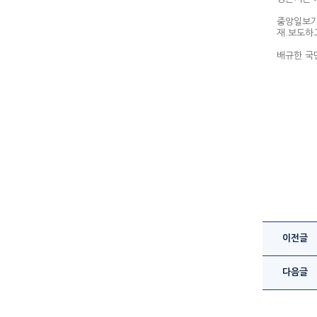
중앙일보가
재.보도하
배규한 국
이전글
다음글