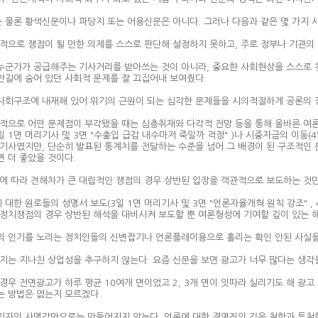
 물론 황색신문이나 파당지 또는 어용신문은 아니다. 그러나 다음과 같은 몇 가지 사
회적으로 쟁점이 될 만한 의제를 스스로 판단해 설정하지 못하고, 주로 정부나 기관의
누군가가 공급해주는 기사거리를 받아쓰는 것이 아니라, 중요한 사회현상을 스스로 
안길에 숨어 있던 사회적 문제를 잘 끄집어내 보여줬다.
사회구조에 내재해 있어 위기의 근원이 되는 심각한 문제들을 시의적절하게 공론의 
회적으로 어떤 문제점이 부각됐을 때는 심층취재와 다각적 전망 등을 통해 올바른 여
일 1면 머리기사 및 3면 "수출입 급감 내수마저 죽일까 걱정" )나 시중자금의 이동(4일
 기사였지만, 단순히 발표된 통계치를 전달하는 수준을 넘어 그 배경이 된 구조적인 
면 더 좋았을 것이다.
각에 따라 견해차가 큰 대립적인 쟁점의 경우 상반된 입장을 객관적으로 보도하는 것
대한 원로들의 성명서 보도(3일 1면 머리기사 및 3면 "언론자율개혁 원칙 강조" , 
 정치쟁점의 경우 상반된 해석을 대비시켜 보도할 뿐 여론형성에 기여할 깊이 있는 
의 인기를 노리는 정치인들의 신변잡기나 언론플레이용으로 흘리는 확인 안된 사실을 
론지는 지나친 상업성을 추구하지 않는다. 요즘 신문을 보면 광고가 너무 많다는 생각
 경우 전면광고가 하루 평균 10여개 면이었고 2, 3개 면이 잇따라 실리기도 해 광
는 방법은 없는지 모르겠다.
기자의 사명감만으로는 만들어지지 않는다. 언론에 대한 경영진의 깊은 철학과 투철