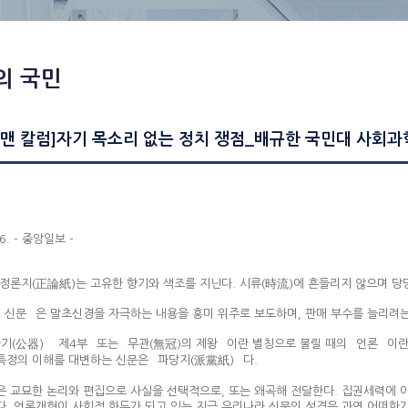
의 국민
맨 칼럼]자기 목소리 없는 정치 쟁점_배규한 국민대 사회과
 6. - 중앙일보 -
 정론지(正論紙)는 고유한 향기와 색조를 지닌다. 시류(時流)에 흔들리지 않으며 당
색 신문` 은 말초신경을 자극하는 내용을 흥미 위주로 보도하며, 판매 부수를 늘리려
기(公器)` `제4부` 또는 `무관(無冠)의 제왕` 이란 별칭으로 불릴 때의 `언론`
특정의 이해를 대변하는 신문은 `파당지(派黨紙)` 다.
은 교묘한 논리와 편집으로 사실을 선택적으로, 또는 왜곡해 전달한다. 집권세력에 
다. 언론개혁이 사회적 화두가 되고 있는 지금 우리나라 신문의 성격은 과연 어떠한가