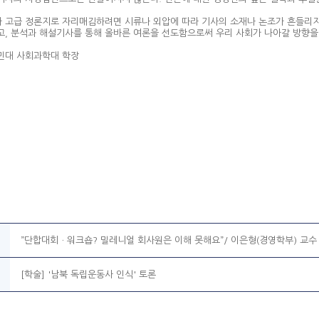
 고급 정론지로 자리매김하려면 시류나 외압에 따라 기사의 소재나 논조가 흔들리지
고, 분석과 해설기사를 통해 올바른 여론을 선도함으로써 우리 사회가 나아갈 방향을 
민대 사회과학대 학장
”단합대회ㆍ워크숍? 밀레니얼 회사원은 이해 못해요”/ 이은형(경영학부) 교수
[학술] '남북 독립운동사 인식' 토론