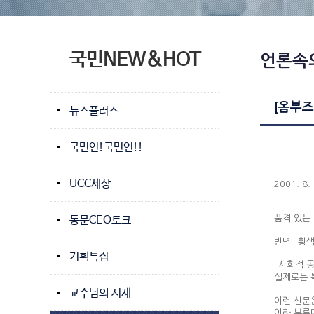
국민NEW&HOT
언론속
[옴부즈
뉴스플러스
국민인!국민인!!
UCC세상
2001. 8.
동문CEO토크
품격 있는
반면 `황
기획특집
`사회적 공
실제로는 
교수님의 서재
이런 신문
이라 부른