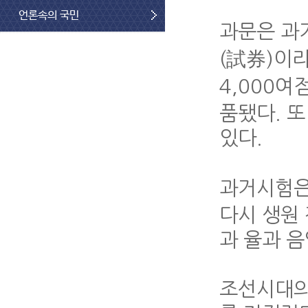
언론속의 국민
과문은 과
(試券)이
4,000여
품됐다. 
있다.
과거시험은 
다시 생원
과 율과 
조선시대의