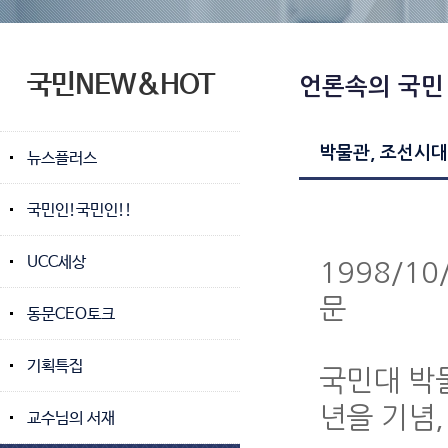
국민NEW&HOT
언론속의 국민
박물관, 조선시대
뉴스플러스
국민인!국민인!!
UCC세상
1998/1
문
동문CEO토크
기획특집
국민대 박
년을 기념,
교수님의 서재