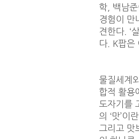
학, 백남
경험이 만
견한다. ‘
다. K팝은
물질세계와
합적 활용
도자기를 고
의 ‘맛’이
그리고 맛