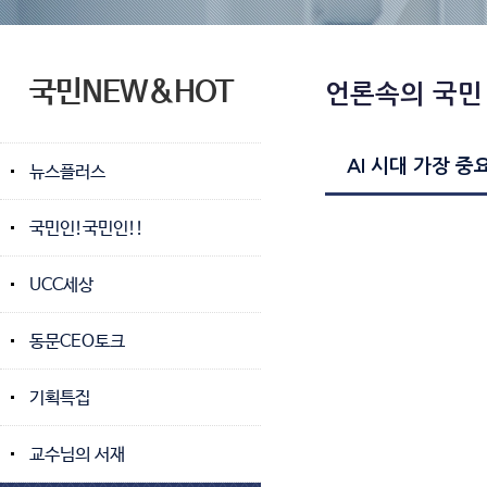
국민NEW&HOT
언론속의 국민
AI 시대 가장 중
뉴스플러스
국민인!국민인!!
UCC세상
동문CEO토크
기획특집
교수님의 서재