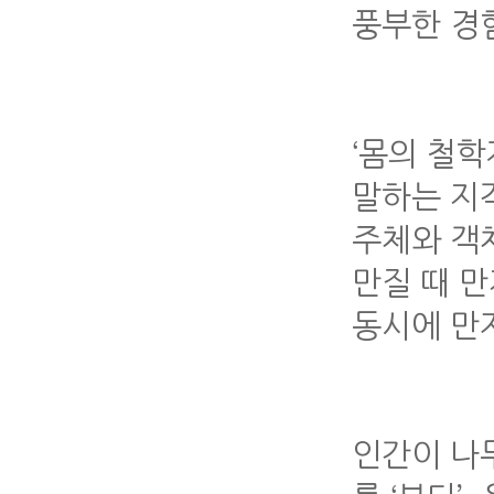
풍부한 경
‘몸의 철학
말하는 지각의
주체와 객
만질 때 
동시에 만
인간이 나