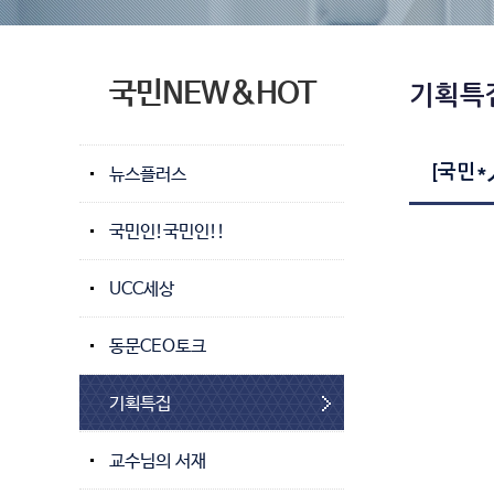
국민NEW&HOT
기획특
[국민*
뉴스플러스
국민인!국민인!!
UCC세상
동문CEO토크
기획특집
교수님의 서재