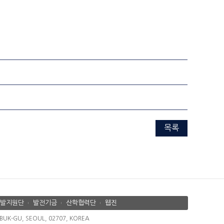
목록
발지원단
발전기금
산학협력단
웹진
K-GU, SEOUL, 02707, KOREA