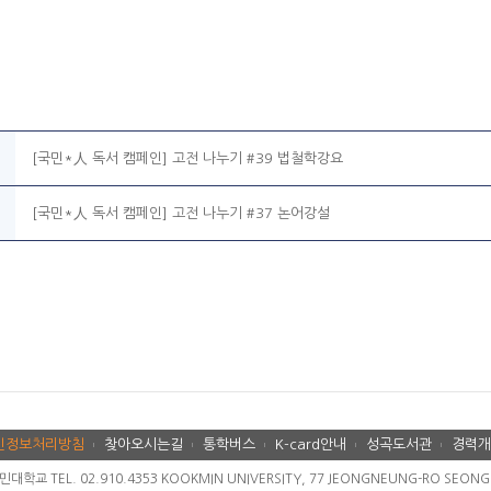
[국민*人 독서 캠페인] 고전 나누기 #39 법철학강요
[국민*人 독서 캠페인] 고전 나누기 #37 논어강설
인정보처리방침
찾아오시는길
통학버스
K-card안내
성곡도서관
경력개
교 TEL. 02.910.4353 KOOKMIN UNIVERSITY, 77 JEONGNEUNG-RO SEONGBU