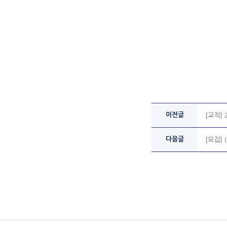
이전글
[교직]
다음글
[모집]