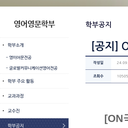
영어영문학부
학부공지
[공지]
학부소개
- 영미어문전공
작성일
24.09
- 글로벌커뮤니케이션영어전공
조회수
1050
학부 주요 활동
교과과정
교수진
[O
학부공지