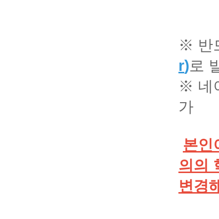
※ 
r
)
로 
※ 네
가
본인
의의 
변경