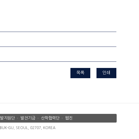
목록
인쇄
발지원단
발전기금
산학협력단
웹진
K-GU, SEOUL, 02707, KOREA