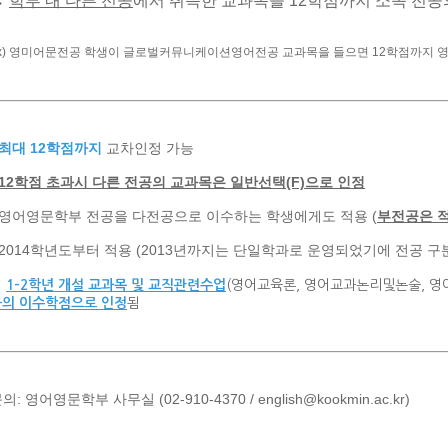
→
학부 내 다른 전공
에서 취득한 교과목을 12학점까지 소속 전
x) 영미어문전공 학생이 글로벌커뮤니케이션영어전공 교과목을 들으면 12학점까지 
최대 12학점까지
교차인정 가능
12학점 초과시 다른 전공의 교과목은 일반선택(F)으로 인정
* 영어영문학부 전공을 다전공으로 이수하는 학생에게도 적용 (
부전공은 적
 2014학년도부터 적용 (2013년까지는 단일학과로 운영되었기에 전공 구
※
1-2학년 개설 교과목 및 교직관련수업
(영어교육론, 영어교과논리및논술, 
공의 이수학점으로 인정
됨
의: 영어영문학부 사무실 (02-910-4370 / english@kookmin.ac.kr)