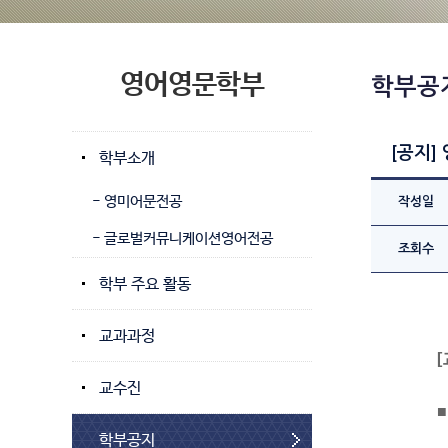
영어영문학부
학부공
[공지]
학부소개
- 영미어문전공
작성일
- 글로벌커뮤니케이션영어전공
조회수
학부 주요 활동
교과과정
교수진
학부공지