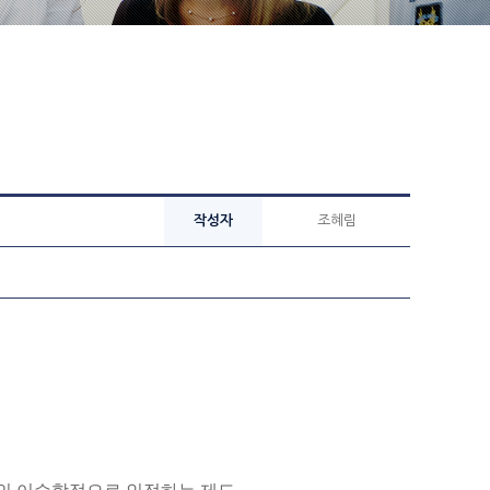
작성자
조혜림