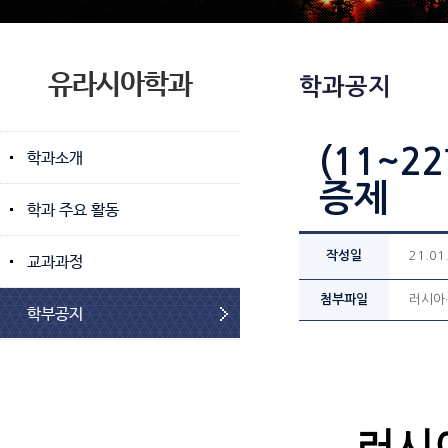
유라시아학과
학과공지
(11~
학과소개
증제
학과 주요 활동
작성일
21.01
교과과정
첨부파일
러시아·
학부공지
러시