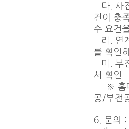
다. 사
건이 충
수 요건을
라. 연
를 확인
마. 부
서 확인
※ 홈페
공/부전공
6. 문의