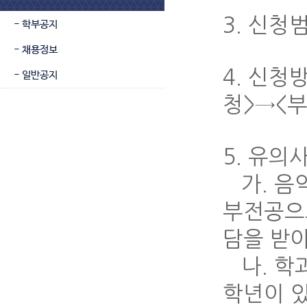
3. 신청
- 학부공지
- 채용정보
4. 신청
- 일반공지
청>→<
5. 유의
가. 음악
부전공으
담을 받아
나. 학과
학년이 