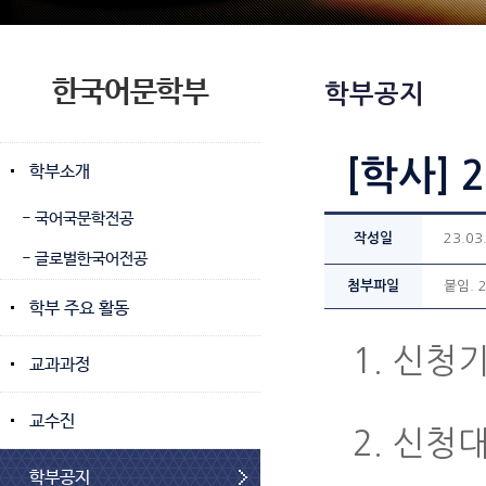
한국어문학부
학부공지
[학사] 
학부소개
- 국어국문학전공
작성일
23.03
- 글로벌한국어전공
첨부파일
붙임. 
학부 주요 활동
1. 신청
교과과정
교수진
2. 신청
학부공지