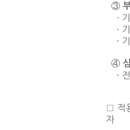
③
· 기
· 기
· 기
④
· 전
□ 적
자