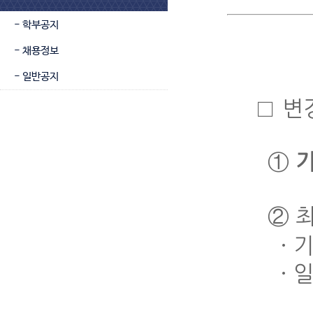
- 학부공지
- 채용정보
- 일반공지
□ 변
①
② 최
· 기
· 일