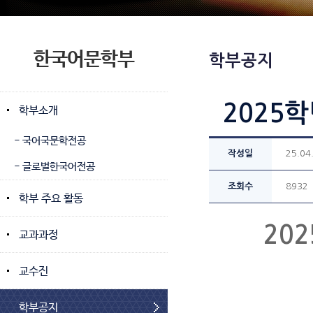
한국어문학부
학부공지
2025
학부소개
- 국어국문학전공
작성일
25.04
- 글로벌한국어전공
조회수
8932
학부 주요 활동
20
교과과정
교수진
학부공지