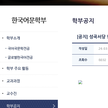
한국어문학부
학부공지
[공지] 성곡서당 
학부소개
- 국어국문학전공
작성일
26.03
- 글로벌한국어전공
조회수
8032
학부 주요 활동
교과과정
교수진
학부공지